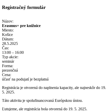
Registračný formulár
Názov:
Erasmus+ pre knižnice
Miesto:
Košice
Dátum:
28.5.2025
Čas:
13:00 – 16:00
Typ akcie:
seminár
Forma:
prezenčná
Cena:
účasť na podujatí je bezplatná
Registrácia je otvorená do naplnenia kapacity, ale najneskôr do 19.
5. 2025.
Táto aktivita je spolufinancovaná Európskou úniou.
Ľutujeme, ale registrácia bola otvorená do 19. 5. 2025.